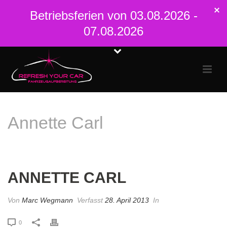
Betriebsferien von 03.08.2026 -
07.08.2026
Annette Carl
STARTSEITE
»
ANNETTE CARL
ANNETTE CARL
Von
Marc Wegmann
Verfasst
28. April 2013
In
0