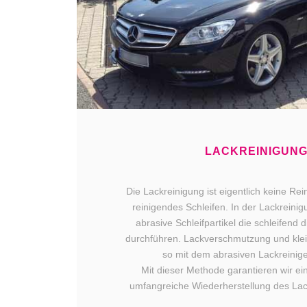
LACKREINIGUN
Die Lackreinigung ist eigentlich keine Re
reinigendes Schleifen. In der Lackreinig
abrasive Schleifpartikel die schleifend 
durchführen. Lackverschmutzung und kle
so mit dem abrasiven Lackreiniger
Mit dieser Methode garantieren wir e
umfangreiche Wiederherstellung des Lac