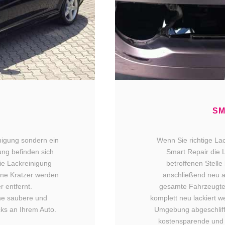
G
SM
inigung sondern ein
Wenn Sie richtige La
ung befinden sich
Smart Repair die 
die Lackreinigung
betroffenen Stelle
ine Kratzer werden
anschließend neu a
 entfernt.
gesamte Fahrzeugtei
ine saubere und
komplett neu lackiert w
ks an Ihrem Auto.
Umgebung abgeschliffe
kostensparende und 