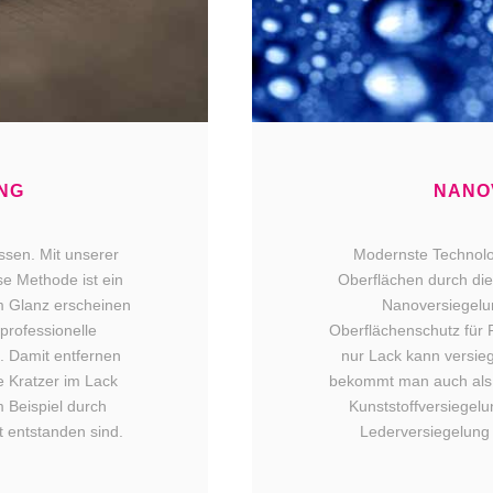
NG
NANO
üssen. Mit unserer
Modernste Technolo
se Methode ist ein
Oberflächen durch die
m Glanz erscheinen
Nanoversiegelun
professionelle
Oberflächenschutz für 
. Damit entfernen
nur Lack kann versie
ne Kratzer im Lack
bekommt man auch als 
 Beispiel durch
Kunststoffversiegel
t entstanden sind.
Lederversiegelung 