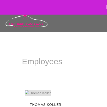
06731/900 87 88
info@refresh-your-car.com
Professionelle
Employees
THOMAS KOLLER