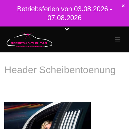
Betriebsferien von 03.08.2026 -
07.08.2026
Header Scheibentoenung
STARTSEITE
»
LEISTUNGEN – DAS ALLES MACHEN WIR FÜR SIE UND
IHR AUTO
»
SCHEIBENTÖNUNG – UNSER SERVICE FÜR SIE
»
HEADER
SCHEIBENTOENUNG